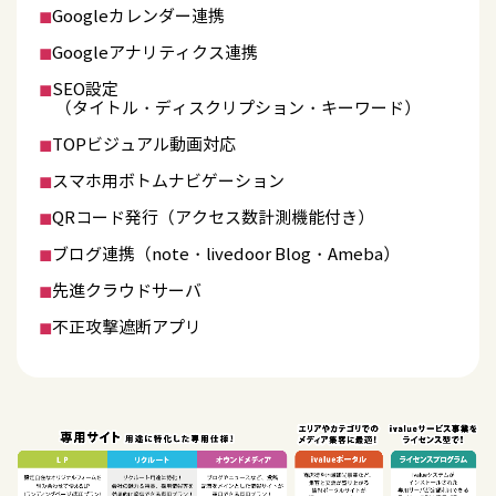
◼︎
Googleカレンダー連携
◼︎
Googleアナリティクス連携
◼︎
SEO設定
（タイトル・ディスクリプション・キーワード）
◼︎
TOPビジュアル動画対応
◼︎
スマホ用ボトムナビゲーション
◼︎
QRコード発行（アクセス数計測機能付き）
◼︎
ブログ連携（note・livedoor Blog・Ameba）
◼︎
先進クラウドサーバ
◼︎
不正攻撃遮断アプリ