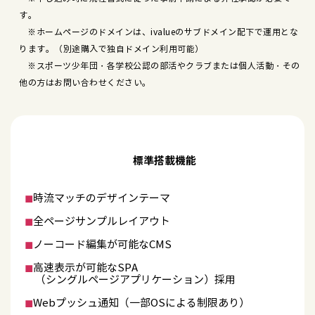
す。
※ホームページのドメインは、ivalueのサブドメイン配下で運用とな
ります。（別途購入で独自ドメイン利用可能）
※スポーツ少年団・各学校公認の部活やクラブまたは個人活動・その
他の方はお問い合わせください。
標準搭載機能
◼︎
時流マッチのデザインテーマ
◼︎
全ページサンプルレイアウト
◼︎
ノーコード編集が可能なCMS
◼︎
高速表示が可能なSPA
（シングルページアプリケーション）採用
◼︎
Webプッシュ通知（一部OSによる制限あり）