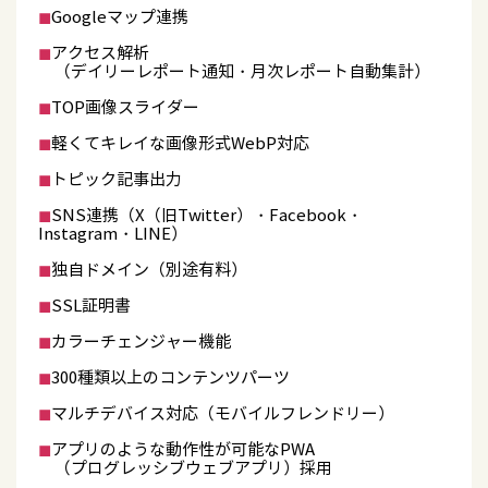
◼︎
Googleマップ連携
◼︎
アクセス解析
（デイリーレポート通知・月次レポート自動集計）
◼︎
TOP画像スライダー
◼︎
軽くてキレイな画像形式WebP対応
◼︎
トピック記事出力
◼︎
SNS連携（X（旧Twitter）・Facebook・
Instagram・LINE）
◼︎
独自ドメイン（別途有料）
◼︎
SSL証明書
◼︎
カラーチェンジャー機能
◼︎
300種類以上のコンテンツパーツ
◼︎
マルチデバイス対応（モバイルフレンドリー）
◼︎
アプリのような動作性が可能なPWA
（プログレッシブウェブアプリ）採用