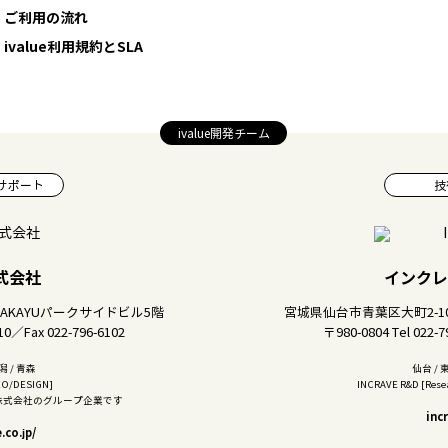
ご利用の流れ
ivalue利用規約とSLA
ivalue開発チーム
サポート
技
株式会社
インクレ
TAKAYUパークサイドビル5階
宮城県仙台市青葉区大町2-10
810／Fax 022-796-6102
〒980-0804 Tel 022-7
潟 / 青森
仙台 / 
IDEO/DESIGN]
INCRAVE R&D [Resea
ブ株式会社のグループ企業です
incr
co.jp/