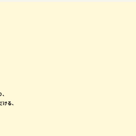
の
り、
だける、