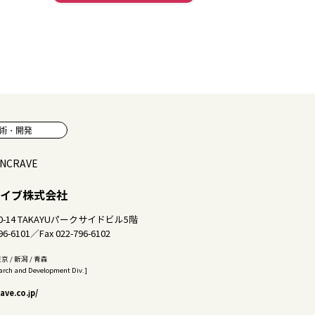
術・開発
イブ株式会社
-14
TAKAYUパークサイドビル5階
96-6101／Fax 022-796-6102
東京 / 新潟 / 青森
rch and Development Div.]
ave.co.jp/