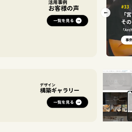
活用事例
#33
お客様の声
ールの予算確保に繋がり、
「宮
一覧を見る
その
「Arc
事
デザイン
構築ギャラリー
一覧を見る