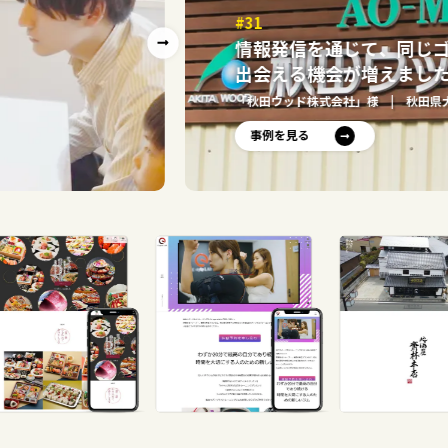
#31
情報発信を通じて、同じ
出会える機会が増えまし
「秋田ウッド株式会社」様
| 秋田県
事例を見る